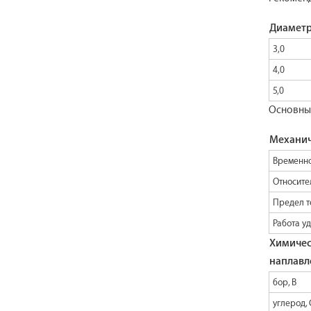
Диаметр
3,0
4,0
5,0
Основные
Механич
Временно
Относите
Предел т
Работа уд
Химичес
наплавл
бор, B
углерод, 