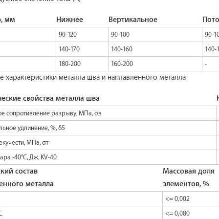
, мм
Нижнее
Вертикальное
Пот
90-120
90-100
90-1
140-170
140-160
140-
180-200
160-200
-
 характеристики металла шва и наплавленного металла
еские свойства металла шва
е сопротивление разрыву, МПа, σв
льное удлинение, %, δ5
екучести, МПа, σт
ара -40°C, Дж, KV-40
кий состав
Массовая доля
енного металла
элементов, %
<= 0,002
C
<= 0,080