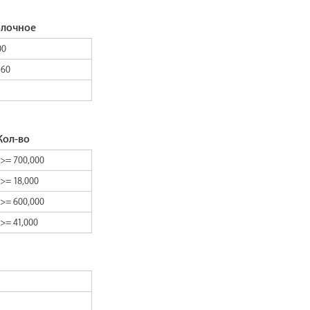
олочное
00
160
Кол-во
>= 700,000
>= 18,000
>= 600,000
>= 41,000