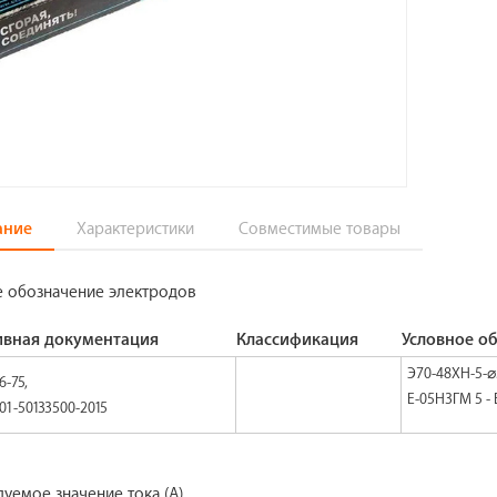
ание
Характеристики
Совместимые товары
е обозначение электродов
вная документация
Классификация
Условное о
Э70-48ХН-5-⌀
6-75,
Е-05Н3ГМ 5 - 
01-50133500-2015
уемое значение тока (А)