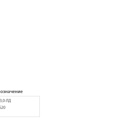
бозначение
3,0-ЛД
Б20