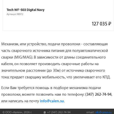
Tech WF-503 Digital Navy
Артикул: 98972
127 035
₽
Механизм, или устройство, подачи проволоки - составляющая
часть сварочного источника питания для полуавтоматической
сварки (MIG/MAG). В зависимости от длины соединительного
кабеля, он позволяет производить сварочные работы на
значительном расстоянии (до 30м) от источника сварочного
тока; придает сварщику мобильность, что увеличивает его КПД.
Если Вам требуется помощь в подборе механизма подачи
проволоки, можете позвонить нам по телефону:
(347) 262-74-94
,
или написать на почту
info@calen.su
.
© ООО «Кален»,
2026
г.
+7 (347) 262-74-94
email:
info@calen.su