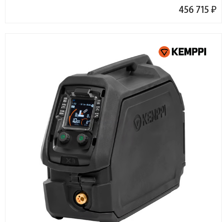
456 715
₽